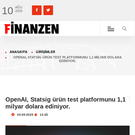
10
AĞU
2026
ANASAYFA
GIRIŞIMLER
OPENAI, STATSIG ÜRÜN TEST PLATFORMUNU 1,1 MILYAR DOLARA
EDINIYOR.
OpenAI, Statsig ürün test platformunu 1,1
milyar dolara ediniyor.
03-09-2025
13:45