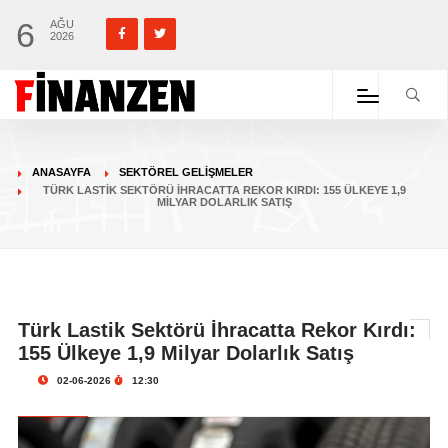
6
AĞU
2026
ANASAYFA
SEKTÖREL GELIŞMELER
TÜRK LASTIK SEKTÖRÜ İHRACATTA REKOR KIRDI: 155 ÜLKEYE 1,9
MILYAR DOLARLIK SATIŞ
Türk Lastik Sektörü İhracatta Rekor Kırdı:
155 Ülkeye 1,9 Milyar Dolarlık Satış
02-06-2026
12:30