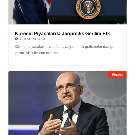
Küresel Piyasalarda Jeopolitik Gerilim Etk
20-07-2026 12:30
Küresel piyasalarda yeni haftaya jeopolitik gelişmeler damga
vurdu. ABD ile İran arasında
Finans