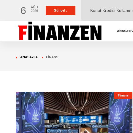
6
AĞU
Ticaret Bakanlığı, "İsrai
Güncel :
2026
Kayısı ve Zerdali, Mü
ANASAYF
15 Temmuz 2026 Günlü
ANASAYFA
FINANS
Konut Kredisi Kullanımı İ
Düşürdü
Finans