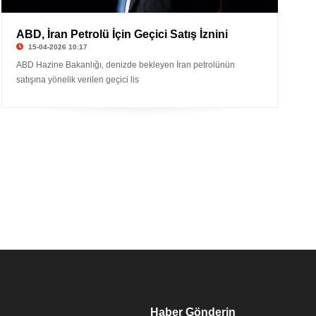
ABD, İran Petrolü İçin Geçici Satış İznini
15-04-2026 10:17
ABD Hazine Bakanlığı, denizde bekleyen İran petrolünün
satışına yönelik verilen geçici lis
Haber Gönderin