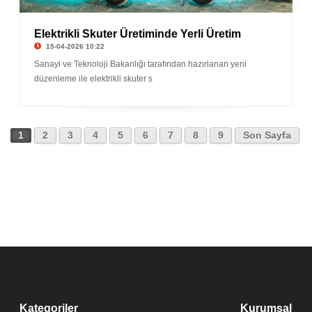
Elektrikli Skuter Üretiminde Yerli Üretim
15-04-2026 10:22
Sanayi ve Teknoloji Bakanlığı tarafından hazırlanan yeni
düzenleme ile elektrikli skuter s
1
2
3
4
5
6
7
8
9
Son Sayfa
Kategoriler
Kurumsal