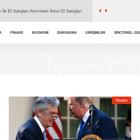
l ile ticaret" iddialarına cevap verdi.
kemmel Zirvede
A
FINANS
EKONOMI
DÜNYADAN
GIRIŞIMLER
SEKTÖREL GE
k Burç Yorumları
lk El Satışları Artırırken İkinci El Satışları
Finans