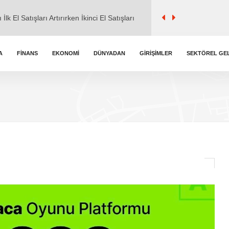
lk El Satışları Artırırken İkinci El Satışları
l ile ticaret" iddialarına cevap verdi.
A
FINANS
EKONOMI
DÜNYADAN
GIRIŞIMLER
SEKTÖREL GE
kemmel Zirvede
k Burç Yorumları