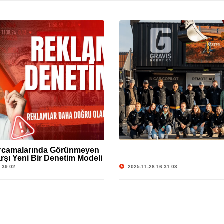
rcamalarında Görünmeyen
rşı Yeni Bir Denetim Modeli
:39:02
2025-11-28 16:31:03