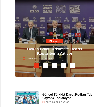
Ekonomi
 Altın
Bakan Bolat: Üretim ve Ticaret
Nis
Kapasitemiz Artıyor
2026-04-29 12:00:36
Güncel TürkNet Davet Kodları Tek
Sayfada Toplanıyor
2026-06-02 22:47:03