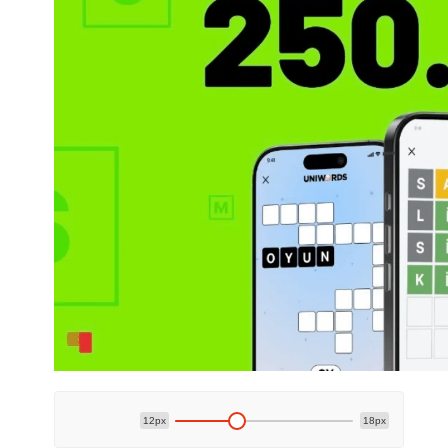
12px
18px