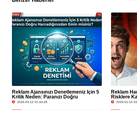
Benzer Haberler
Reklam Ajansınızı Denetlemeniz İçin 5
Reklam Ha
Kritik Neden: Paranızı Doğru
Risklere Ka
Harcadığınızdan Emin misiniz?
2026-03-12 01:44:28
2026-01-10 02