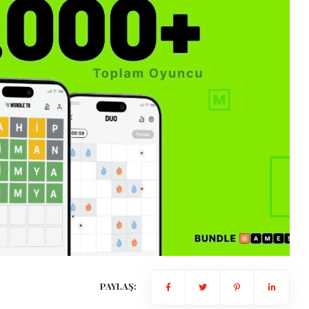
Ekonomi
Martta Zirve Mevduat Faizi Yıllıkta
Seviyesine Ulaştı.
2026-04-08 11:00:38
PAYLAŞ: