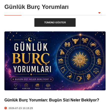
Günlük Burç Yorumları
TÜMÜNÜ GÖSTER
Günlük Burç Yorumları: Bugün Sizi Neler Bekliyor?
© Günlük Burç Yorumları: Bugün Sizi Neler Bekliyor?
2026-07-23 10:19:29