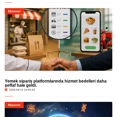
Ekonomi
Yemek sipariş platformlarında hizmet bedelleri daha
© Yemek sipariş platformlarında hizmet bedelleri daha şeffaf hale geldi.
şeffaf hale geldi.
2026-04-13 14:00:43
Ekonomi