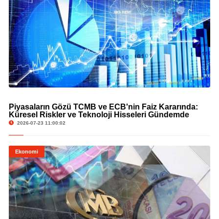
© Piyasaların Gözü TCMB ve ECB'nin Faiz Kararında: Küresel Riskler ve Teknoloji
Piyasaların Gözü TCMB ve ECB'nin Faiz Kararında:
Hisseleri Gündemde
Küresel Riskler ve Teknoloji Hisseleri Gündemde
2026-07-23 11:00:02
Ekonomi