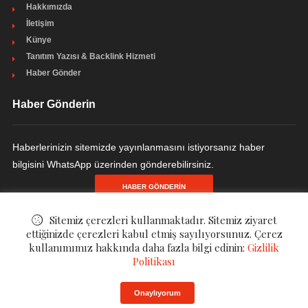
Hakkımızda
İletişim
Künye
Tanıtım Yazısı & Backlink Hizmeti
Haber Gönder
Haber Gönderin
Haberlerinizin sitemizde yayınlanmasını istiyorsanız haber
bilgisini WhatsApp üzerinden gönderebilirsiniz.
HABER GÖNDERIN
Sitemiz çerezleri kullanmaktadır. Sitemiz ziyaret
ettiğinizde çerezleri kabul etmiş sayılıyorsunuz. Çerez
kullanımımız hakkında daha fazla bilgi edinin:
Gizlilik
© ©
Finanzen - Finans ve Ekonomi Haberleri
. All Rights Reserved.
Politikası
Onaylıyorum
Gizlilik Politikası