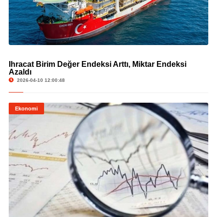
İhracat Birim Değer Endeksi Arttı, Miktar Endeksi
© İhracat Birim Değer Endeksi Arttı, Miktar Endeksi Azaldı
Azaldı
2026-04-10 12:00:48
Ekonomi