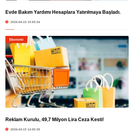
Evde Bakım Yardımı Hesaplara Yatırılmaya Başladı.
© Evde Bakım Yardımı Hesaplara Yatırılmaya Başladı.
2026-04-15 15:00:34
Ekonomi
Reklam Kurulu, 49,7 Milyon Lira Ceza Kesti!
© Reklam Kurulu, 49,7 Milyon Lira Ceza Kesti!
2026-04-15 14:00:39