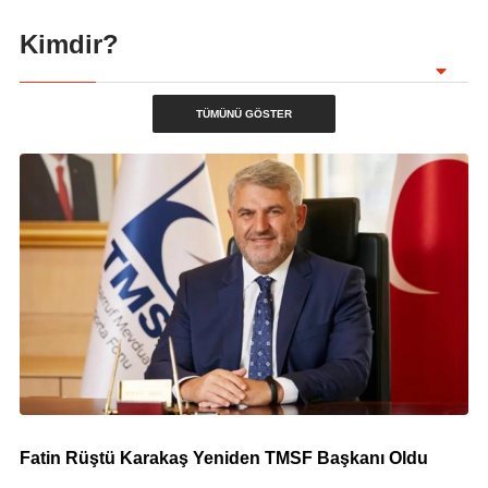
Kimdir?
TÜMÜNÜ GÖSTER
Fatin Rüştü Karakaş Yeniden TMSF Başkanı Oldu
© Fatin Rüştü Karakaş Yeniden TMSF Başkanı Oldu