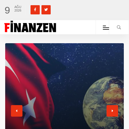
9
AĞU
2026