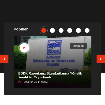
Popüler
i
Ekonomi
BDDK Raporlama Standartlarına Yönelik
So
Yenilikler Yayımlandı
Ni
2026-04-30 14:00:33