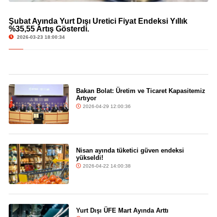
Şubat Ayında Yurt Dışı Üretici Fiyat Endeksi Yıllık
© Şubat Ayında Yurt Dışı Üretici Fiyat Endeksi Yıllık %35,55 Artış Gösterdi.
%35,55 Artış Gösterdi.
2026-03-23 18:00:34
Bakan Bolat: Üretim ve Ticaret Kapasitemiz
Artıyor
2026-04-29 12:00:36
Nisan ayında tüketici güven endeksi
yükseldi!
2026-04-22 14:00:38
Yurt Dışı ÜFE Mart Ayında Arttı