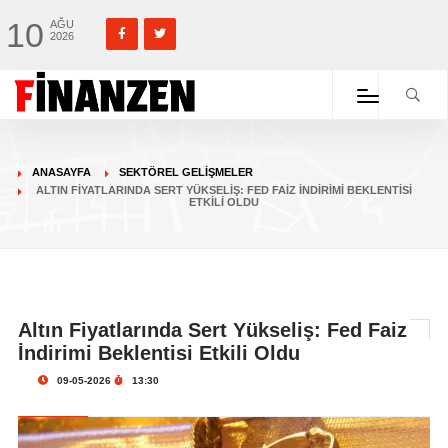
10
AĞU
2026
ANASAYFA
SEKTÖREL GELIŞMELER
ALTIN FIYATLARINDA SERT YÜKSELIŞ: FED FAIZ İNDIRIMI BEKLENTISI
ETKILI OLDU
Altın Fiyatlarında Sert Yükseliş: Fed Faiz
İndirimi Beklentisi Etkili Oldu
09-05-2026
13:30