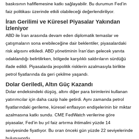
baskısının hafiflemesine katkı sağlayabilir. Bu durumun Fed’in
faiz politikası üzerinde etkili olabileceği değerlendiriliyor.
İran Gerilimi ve Küresel Piyasalar Yakından
İzleniyor
ABD ile İran arasında devam eden diplomatik temaslar ve
çatışmaların sona erebileceğine dair beklentiler, piyasalardaki
risk algısını etkiledi. ABD yönetiminin İran’dan gelecek yanıta
odaklandığı belirtilirken, bölgede karşılıklı saldırıların sürdüğü
ifade edildi. Piyasalarda jeopolitik risklerin azalmasıyla birlikte
petrol fiyatlarında da geri çekilme yaşandı.
Dolar Geriledi, Altın Güç Kazandı
Dolar endeksindeki düşüş, altını diğer para birimlerini kullanan
yatırımcılar için daha cazip hale getirdi. Aynı zamanda petrol
fiyatlarındaki gerileme, küresel enflasyon endişelerinin bir miktar
azalmasına katkı sundu. CME FedWatch verilerine göre
piyasalar, Fed’in bu yıl faiz artırma ihtimalini yüzde 14
seviyesinde fiyatlıyor. Bu oran önceki gün yüzde 22 seviyelerinde
bulunuyordu.