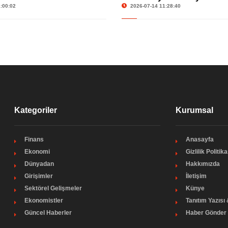
Hisseleri Gündemde
Yaşadı
:00:02
2026-07-14 11:28:40
Kategoriler
Kurumsal
Finans
Anasayfa
Ekonomi
Gizlilik Politika
Dünyadan
Hakkımızda
Girişimler
İletişim
Sektörel Gelişmeler
Künye
Ekonomistler
Tanıtım Yazısı
Güncel Haberler
Haber Gönder