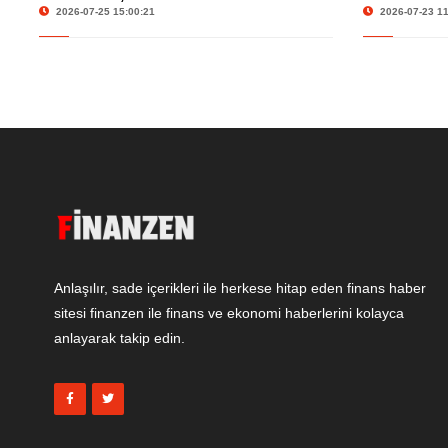
Ekonomik Veriler Gündemde
Teknoloji 
2026-07-25 15:00:21
2026-07-23 11
Anlaşılır, sade içerikleri ile herkese hitap eden finans haber
sitesi finanzen ile finans ve ekonomi haberlerini kolayca
anlayarak takip edin.