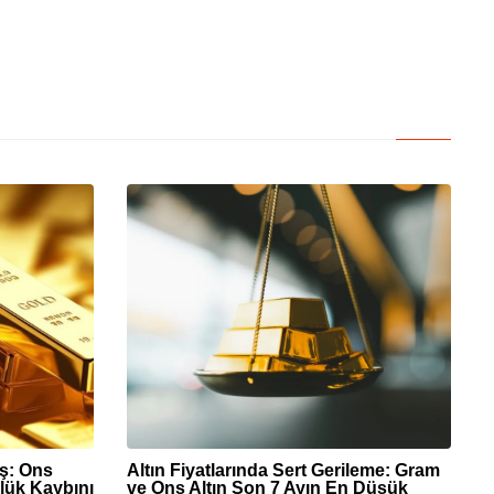
üş: Ons
Altın Fiyatlarında Sert Gerileme: Gram
lük Kaybını
ve Ons Altın Son 7 Ayın En Düşük