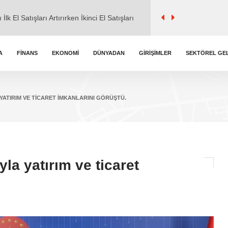
l ile ticaret" iddialarına cevap verdi.
A
FINANS
EKONOMI
DÜNYADAN
GIRIŞIMLER
SEKTÖREL GE
kemmel Zirvede
YATIRIM VE TICARET IMKANLARINI GÖRÜŞTÜ.
k Burç Yorumları
la yatırım ve ticaret