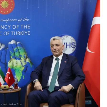
Ekonomi
Martta Zirve Mevduat Faizi Yıllıkta
Seviyesine Ulaştı.
2026-04-08 11:00:38