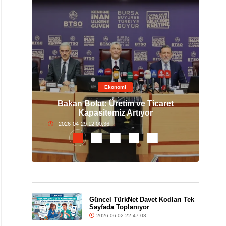
Ekonomi
 Altın
Bakan Bolat: Üretim ve Ticaret
Nis
Kapasitemiz Artıyor
2026-04-29 12:00:36
Güncel TürkNet Davet Kodları Tek
Sayfada Toplanıyor
2026-06-02 22:47:03