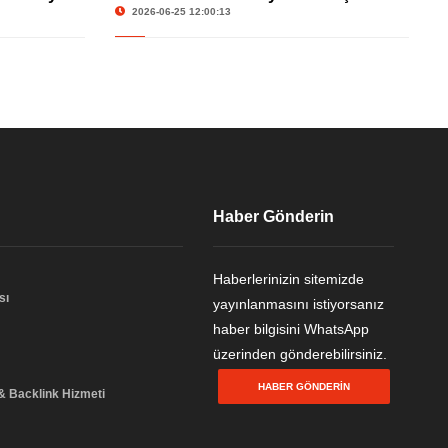
Seviyesinde
2026-06-25 12:00:13
Haber Gönderin
Haberlerinizin sitemizde
sı
yayınlanmasını istiyorsanız
haber bilgisini WhatsApp
üzerinden gönderebilirsiniz.
HABER GÖNDERIN
 & Backlink Hizmeti