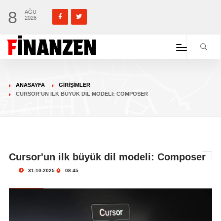
8
AĞU
2026
ANASAYFA
GIRIŞIMLER
CURSOR'UN ILK BÜYÜK DIL MODELI: COMPOSER
Cursor'un ilk büyük dil modeli: Composer
31-10-2025
08:45