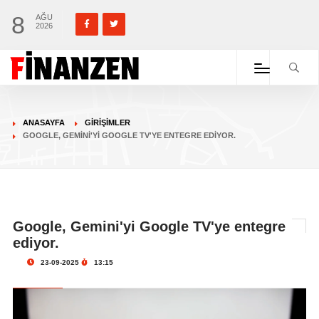
8
AĞU
2026
ANASAYFA
GIRIŞIMLER
GOOGLE, GEMINI'YI GOOGLE TV'YE ENTEGRE EDIYOR.
Google, Gemini'yi Google TV'ye entegre
ediyor.
23-09-2025
13:15