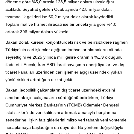
döneme göre %5,0 artışla 123,5 milyar dolara ulaşıldığını
açıkladı. Seyahat gelirleri Ocak ayında 42,8 milyar dolar,
taşımacılık gelirleri ise 60,2 milyar dolar olarak kaydedildi.
Toplam mal ve hizmet ihracatı ise bir önceki yıla göre %4,0
artarak 396 milyar dolara yükseldi.
Bakan Bolat, küresel konjonktürdeki risk ve belirsizliklere rağmen
Türkiye'nin cari işlemler açığının tarihsel ortalamaların altında
seyrettiğini ve 2025 yılında milli gelire oranının %1,9 olduğunu
ifade etti. Ancak, İran-ABD-İsrail savaşının enerji fiyatları ve dış
ticaret kanalları üzerinden cari işlemler açığı üzerindeki yukarı
yönlü riskleri artırdığına dikkat çekti.
Bakan, jeopolitik çalkantıların dış ticaret üzerindeki etkisini
sınırlamak için çalışmaların sürdüğünü belirtirken, Türkiye
Cumhuriyet Merkez Bankası'nın (TCMB) Ödemeler Dengesi
İstatistikleri'nde veri kalitesini artırmak amacıyla borçlanma
senetlerine ilişkin faiz giderlerini mikro veri tabanlı yeni yöntemle
hesaplamaya başladığını da duyurdu. Bu yöntem değişikliğiyle