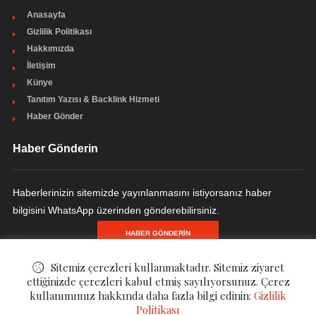
Anasayfa
Gizlilik Politikası
Hakkımızda
İletişim
Künye
Tanıtım Yazısı & Backlink Hizmeti
Haber Gönder
Haber Gönderin
Haberlerinizin sitemizde yayınlanmasını istiyorsanız haber
bilgisini WhatsApp üzerinden gönderebilirsiniz.
HABER GÖNDERIN
Sitemiz çerezleri kullanmaktadır. Sitemiz ziyaret
ettiğinizde çerezleri kabul etmiş sayılıyorsunuz. Çerez
kullanımımız hakkında daha fazla bilgi edinin:
Gizlilik
© ©
Finanzen - Finans ve Ekonomi Haberleri
. All Rights Reserved.
Politikası