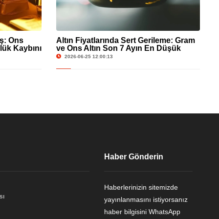
üş: Ons
Altın Fiyatlarında Sert Gerileme: Gram
lük Kaybını
ve Ons Altın Son 7 Ayın En Düşük
Seviyesinde
2026-06-25 12:00:13
Haber Gönderin
Haberlerinizin sitemizde
sı
yayınlanmasını istiyorsanız
haber bilgisini WhatsApp