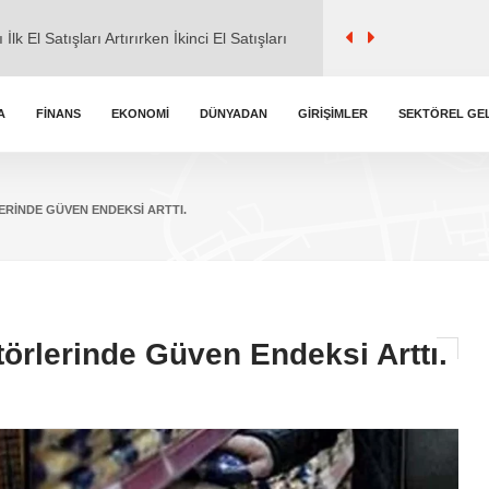
l ile ticaret" iddialarına cevap verdi.
kemmel Zirvede
A
FINANS
EKONOMI
DÜNYADAN
GIRIŞIMLER
SEKTÖREL GE
k Burç Yorumları
ERINDE GÜVEN ENDEKSI ARTTI.
törlerinde Güven Endeksi Arttı.