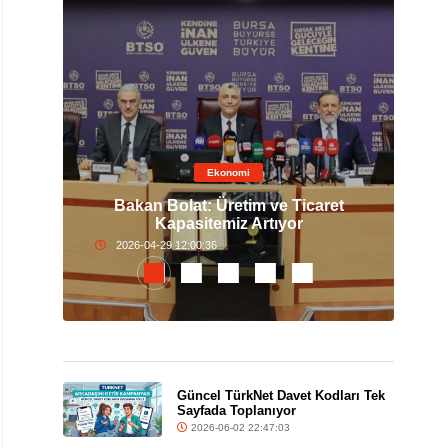
Ekonomi
 Altın
Bakan Bolat: Üretim ve Ticaret
Nis
Kapasitemiz Artıyor
2026-04-29 12:00:36
Güncel TürkNet Davet Kodları Tek
Sayfada Toplanıyor
2026-06-02 22:47:03