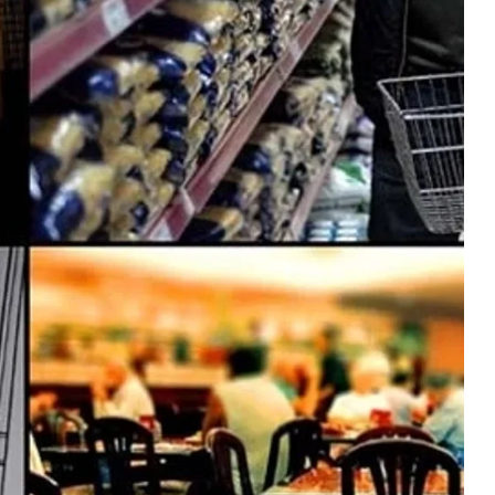
Ekonomi
Martta Zirve Mevduat Faizi Yıllıkta
Seviyesine Ulaştı.
2026-04-08 11:00:38