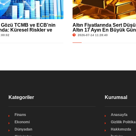
n Gözü TCMB ve ECB'nin
Altın Fiyatlarında Sert Düş
nda: Küresel Riskler ve
Altın 17 Ayın En Büyük Gün
Hisseleri Gündemde
Yaşadı
:00:02
2026-07-14 11:28:40
Kategoriler
Kurumsal
Finans
Anasayfa
Ekonomi
Gizlilik Politika
Dünyadan
Hakkımızda