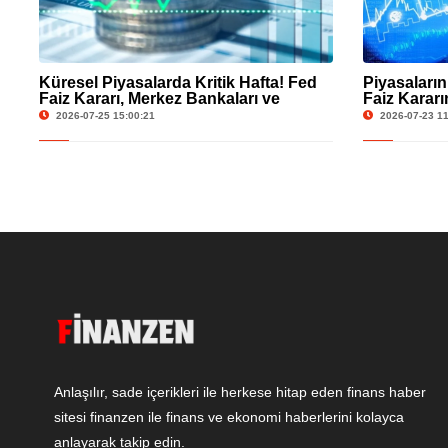
Küresel Piyasalarda Kritik Hafta! Fed
Piyasaları
Faiz Kararı, Merkez Bankaları ve
Faiz Kararı
Ekonomik Veriler Gündemde
Teknoloji 
2026-07-25 15:00:21
2026-07-23 11
Anlaşılır, sade içerikleri ile herkese hitap eden finans haber
sitesi finanzen ile finans ve ekonomi haberlerini kolayca
anlayarak takip edin.