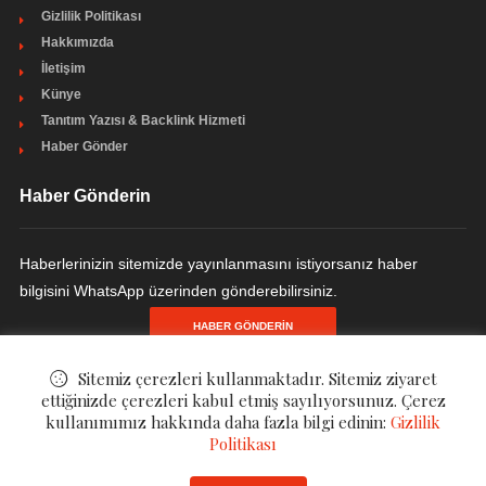
Gizlilik Politikası
Hakkımızda
İletişim
Künye
Tanıtım Yazısı & Backlink Hizmeti
Haber Gönder
Haber Gönderin
Haberlerinizin sitemizde yayınlanmasını istiyorsanız haber
bilgisini WhatsApp üzerinden gönderebilirsiniz.
HABER GÖNDERIN
Sitemiz çerezleri kullanmaktadır. Sitemiz ziyaret
ettiğinizde çerezleri kabul etmiş sayılıyorsunuz. Çerez
kullanımımız hakkında daha fazla bilgi edinin:
Gizlilik
© ©
Finanzen - Finans ve Ekonomi Haberleri
. All Rights Reserved.
Politikası