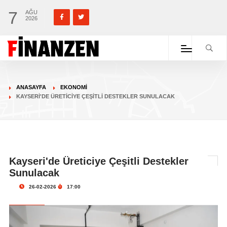
7
AĞU
2026
ANASAYFA
EKONOMI
KAYSERI'DE ÜRETICIYE ÇEŞITLI DESTEKLER SUNULACAK
Kayseri'de Üreticiye Çeşitli Destekler
Sunulacak
26-02-2026
17:00