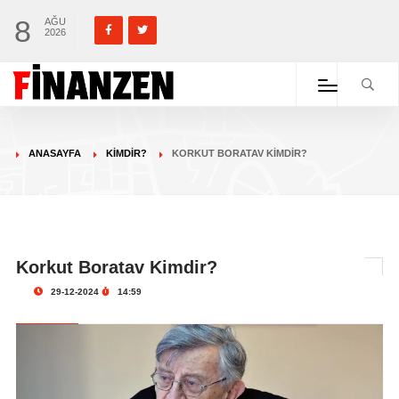
8
AĞU
2026
ANASAYFA
KIMDIR?
KORKUT BORATAV KIMDIR?
Korkut Boratav Kimdir?
29-12-2024
14:59