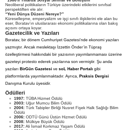
Neoliberal politikaların Türkiye üzerindeki etkilerini sınıfsal
perspektiften ele alır.
“Yeni Dünya Düzeni Nereye?”
Küreselleşme, emperyalizm ve işçi sınıfı ilişkilerini ele alan bu
eser, Boratav’ın uluslararası ekonomi politikalarına olan bakış
açısını ortaya koyar.
Gazetecilik ve Yazıları
Boratav, bir dönem Cumhuriyet Gazetesi’nde ekonomi yazıları
yazmıştır. Ancak meslektaşı İzzettin Önder’in Tüpraş
özelleştirmesi hakkındaki bir yazısının yayımlanmaması üzerine
gazeteyi protesto ederek yazılarına son vermiştir. Şu anda
yazıları
BirGün Gazetesi
ve
soL Haber Portalı
gibi
platformlarda yayımlanmaktadır. Ayrıca,
Praksis Dergisi
Danışma Kurulu üyesidir.
Ödülleri
1997:
TÜBA Hizmet Ödülü
2003:
Uğur Mumcu Bilim Ödülü
2004:
Türk Tabipler Birliği Nusret Fişek Halk Sağlığı Bilim
Ödülü
2006:
ODTÜ Günü Üstün Hizmet Ödülü
2008:
Mülkiye Büyük Ödülü
2017:
Ali İsmail Korkmaz Yaşam Ödülü