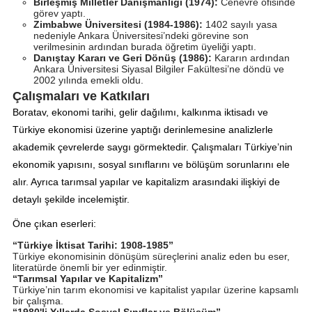
Birleşmiş Milletler Danışmanlığı (1974):
Cenevre ofisinde
görev yaptı.
Zimbabwe Üniversitesi (1984-1986):
1402 sayılı yasa
nedeniyle Ankara Üniversitesi’ndeki görevine son
verilmesinin ardından burada öğretim üyeliği yaptı.
Danıştay Kararı ve Geri Dönüş (1986):
Kararın ardından
Ankara Üniversitesi Siyasal Bilgiler Fakültesi’ne döndü ve
2002 yılında emekli oldu.
Çalışmaları ve Katkıları
Boratav, ekonomi tarihi, gelir dağılımı, kalkınma iktisadı ve
Türkiye ekonomisi üzerine yaptığı derinlemesine analizlerle
akademik çevrelerde saygı görmektedir. Çalışmaları Türkiye’nin
ekonomik yapısını, sosyal sınıflarını ve bölüşüm sorunlarını ele
alır. Ayrıca tarımsal yapılar ve kapitalizm arasındaki ilişkiyi de
detaylı şekilde incelemiştir.
Öne çıkan eserleri:
“Türkiye İktisat Tarihi: 1908-1985”
Türkiye ekonomisinin dönüşüm süreçlerini analiz eden bu eser,
literatürde önemli bir yer edinmiştir.
“Tarımsal Yapılar ve Kapitalizm”
Türkiye’nin tarım ekonomisi ve kapitalist yapılar üzerine kapsamlı
bir çalışma.
“1980'li Yıllarda Sosyal Sınıflar ve Bölüşüm”