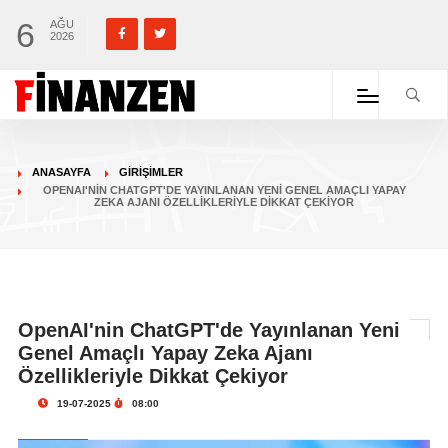
6
AĞU
2026
ANASAYFA
GIRIŞIMLER
OPENAI'NIN CHATGPT'DE YAYINLANAN YENI GENEL AMAÇLI YAPAY
ZEKA AJANI ÖZELLIKLERIYLE DIKKAT ÇEKIYOR
OpenAI'nin ChatGPT'de Yayınlanan Yeni
Genel Amaçlı Yapay Zeka Ajanı
Özellikleriyle Dikkat Çekiyor
19-07-2025
08:00