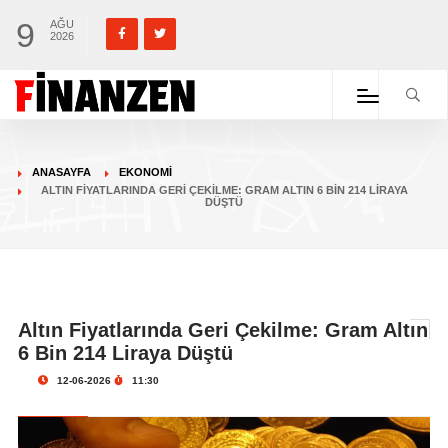
9
AĞU
2026
ANASAYFA
EKONOMI
ALTIN FIYATLARINDA GERI ÇEKILME: GRAM ALTIN 6 BIN 214 LIRAYA
DÜŞTÜ
Altın Fiyatlarında Geri Çekilme: Gram Altın
6 Bin 214 Liraya Düştü
12-06-2026
11:30