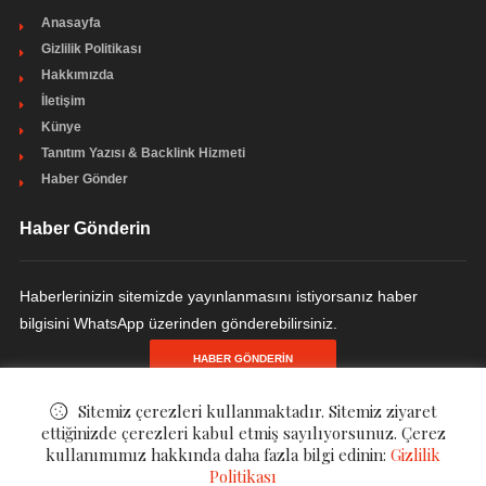
Anasayfa
Gizlilik Politikası
Hakkımızda
İletişim
Künye
Tanıtım Yazısı & Backlink Hizmeti
Haber Gönder
Haber Gönderin
Haberlerinizin sitemizde yayınlanmasını istiyorsanız haber
bilgisini WhatsApp üzerinden gönderebilirsiniz.
HABER GÖNDERIN
Sitemiz çerezleri kullanmaktadır. Sitemiz ziyaret
ettiğinizde çerezleri kabul etmiş sayılıyorsunuz. Çerez
kullanımımız hakkında daha fazla bilgi edinin:
Gizlilik
© ©
Finanzen - Finans ve Ekonomi Haberleri
. All Rights Reserved.
Politikası