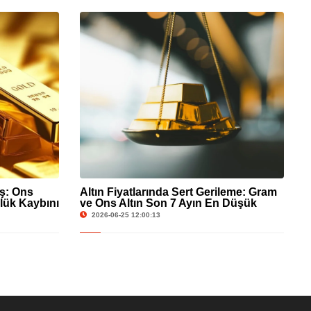
üş: Ons
Altın Fiyatlarında Sert Gerileme: Gram
lük Kaybını
ve Ons Altın Son 7 Ayın En Düşük
Seviyesinde
2026-06-25 12:00:13