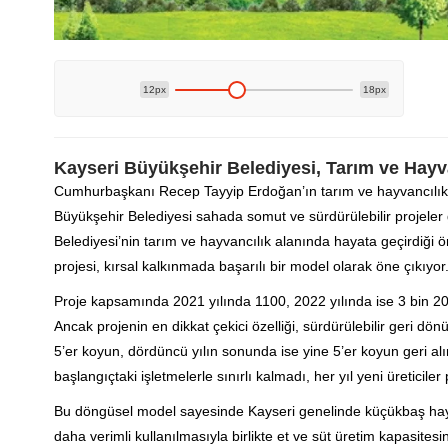
12px
18px
Kayseri Büyükşehir Belediyesi, Tarım ve Hayva
Cumhurbaşkanı Recep Tayyip Erdoğan’ın tarım ve hayvancılıkt
Büyükşehir Belediyesi sahada somut ve sürdürülebilir projele
Belediyesi’nin tarım ve hayvancılık alanında hayata geçirdiği ö
projesi, kırsal kalkınmada başarılı bir model olarak öne çıkıyor
Proje kapsamında 2021 yılında 1100, 2022 yılında ise 3 bin 200
Ancak projenin en dikkat çekici özelliği, sürdürülebilir geri dön
5’er koyun, dördüncü yılın sonunda ise yine 5’er koyun geri alı
başlangıçtaki işletmelerle sınırlı kalmadı, her yıl yeni üreticiler 
Bu döngüsel model sayesinde Kayseri genelinde küçükbaş hayva
daha verimli kullanılmasıyla birlikte et ve süt üretim kapasitesi