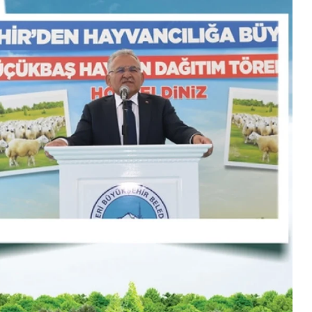
Ekonomi
Martta Zirve Mevduat Faizi Yıllıkta
Seviyesine Ulaştı.
2026-04-08 11:00:38