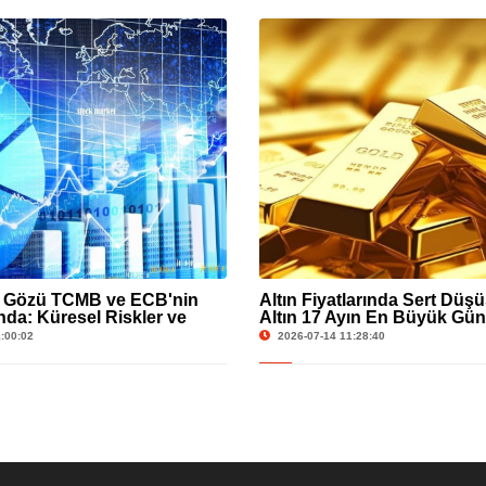
n Gözü TCMB ve ECB'nin
Altın Fiyatlarında Sert Düş
nda: Küresel Riskler ve
Altın 17 Ayın En Büyük Gün
Hisseleri Gündemde
Yaşadı
:00:02
2026-07-14 11:28:40