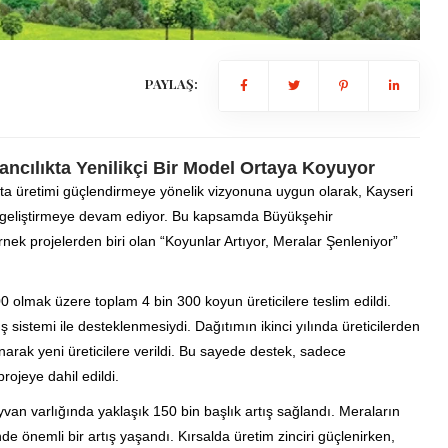
PAYLAŞ:
ncılıkta Yenilikçi Bir Model Ortaya Koyuyor
a üretimi güçlendirmeye yönelik vizyonuna uygun olarak, Kayseri
r geliştirmeye devam ediyor. Bu kapsamda Büyükşehir
rnek projelerden biri olan “Koyunlar Artıyor, Meralar Şenleniyor”
.
 olmak üzere toplam 4 bin 300 koyun üreticilere teslim edildi.
üş sistemi ile desteklenmesiydi. Dağıtımın ikinci yılında üreticilerden
narak yeni üreticilere verildi. Bu sayede destek, sadece
projeye dahil edildi.
n varlığında yaklaşık 150 bin başlık artış sağlandı. Meraların
nde önemli bir artış yaşandı. Kırsalda üretim zinciri güçlenirken,