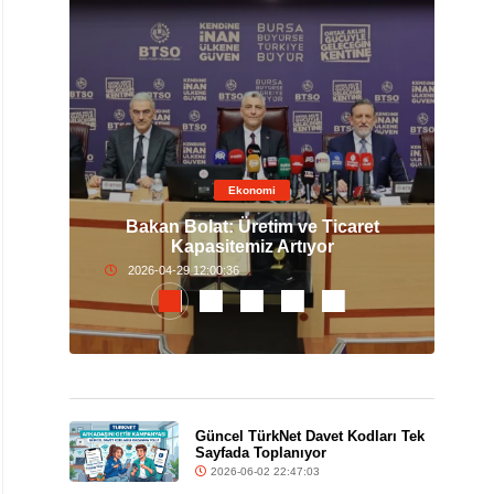
Ekonomi
 Altın
Bakan Bolat: Üretim ve Ticaret
Nis
Kapasitemiz Artıyor
2026-04-29 12:00:36
Güncel TürkNet Davet Kodları Tek
Sayfada Toplanıyor
2026-06-02 22:47:03