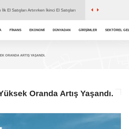
l ile ticaret" iddialarına cevap verdi.
A
FINANS
EKONOMI
DÜNYADAN
GIRIŞIMLER
SEKTÖREL GE
kemmel Zirvede
k Burç Yorumları
EK ORANDA ARTIŞ YAŞANDI.
Yüksek Oranda Artış Yaşandı.