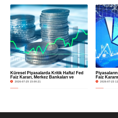
Küresel Piyasalarda Kritik Hafta! Fed
Piyasaları
Faiz Kararı, Merkez Bankaları ve
Faiz Kararı
Ekonomik Veriler Gündemde
Teknoloji 
2026-07-25 15:00:21
2026-07-23 11