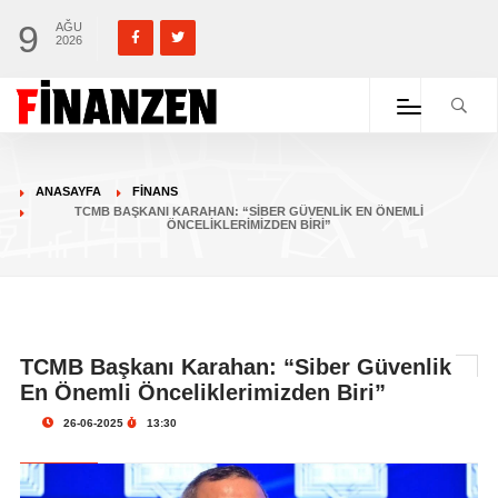
9
AĞU
2026
ANASAYFA
FINANS
TCMB BAŞKANI KARAHAN: “SIBER GÜVENLIK EN ÖNEMLI
ÖNCELIKLERIMIZDEN BIRI”
TCMB Başkanı Karahan: “Siber Güvenlik
En Önemli Önceliklerimizden Biri”
26-06-2025
13:30