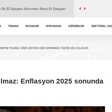
l ile ticaret" iddialarına cevap verdi.
A
FINANS
EKONOMI
DÜNYADAN
GIRIŞIMLER
SEKTÖREL GE
kemmel Zirvede
MCISI YILMAZ: ENFLASYON 2025 SONUNDA YÜZDE 28,5 OLACAK
k Burç Yorumları
ılmaz: Enflasyon 2025 sonunda