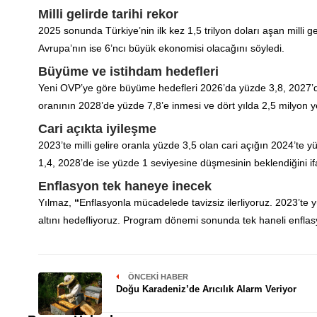
Milli gelirde tarihi rekor
2025 sonunda Türkiye’nin ilk kez 1,5 trilyon doları aşan milli 
Avrupa’nın ise 6’ncı büyük ekonomisi olacağını söyledi.
Büyüme ve istihdam hedefleri
Yeni OVP’ye göre büyüme hedefleri 2026’da yüzde 3,8, 2027’de 
oranının 2028’de yüzde 7,8’e inmesi ve dört yılda 2,5 milyon y
Cari açıkta iyileşme
2023’te milli gelire oranla yüzde 3,5 olan cari açığın 2024’te y
1,4, 2028’de ise yüzde 1 seviyesine düşmesinin beklendiğini ifa
Enflasyon tek haneye inecek
Yılmaz,
“
Enflasyonla mücadelede tavizsiz ilerliyoruz. 2023’te
altını hedefliyoruz. Program dönemi sonunda tek haneli enflasy
ÖNCEKI HABER
Doğu Karadeniz’de Arıcılık Alarm Veriyor