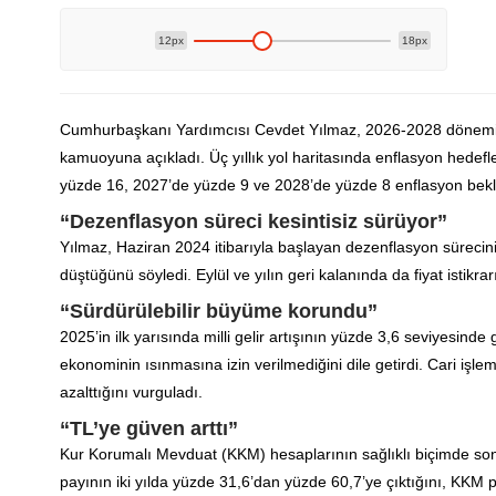
12px
18px
Cumhurbaşkanı Yardımcısı Cevdet Yılmaz, 2026-2028 dönemini
kamuoyuna açıkladı. Üç yıllık yol haritasında enflasyon hedef
yüzde 16, 2027’de yüzde 9 ve 2028’de yüzde 8 enflasyon bekli
“Dezenflasyon süreci kesintisiz sürüyor”
Yılmaz, Haziran 2024 itibarıyla başlayan dezenflasyon sürecinin
düştüğünü söyledi. Eylül ve yılın geri kalanında da fiyat istikra
“Sürdürülebilir büyüme korundu”
2025’in ilk yarısında milli gelir artışının yüzde 3,6 seviyesinde g
ekonominin ısınmasına izin verilmediğini dile getirdi. Cari işl
azalttığını vurguladı.
“TL’ye güven arttı”
Kur Korumalı Mevduat (KKM) hesaplarının sağlıklı biçimde sonl
payının iki yılda yüzde 31,6’dan yüzde 60,7’ye çıktığını, KKM p