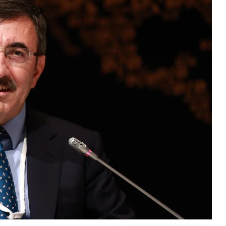
Ekonomi
Martta Zirve Mevduat Faizi Yıllıkta
Seviyesine Ulaştı.
2026-04-08 11:00:38