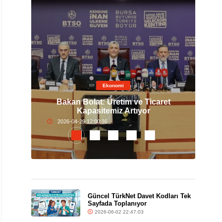
Ekonomi
 Altın
Bakan Bolat: Üretim ve Ticaret
Nis
Kapasitemiz Artıyor
2026-04-29 12:00:36
Güncel TürkNet Davet Kodları Tek
Sayfada Toplanıyor
2026-06-02 22:47:03