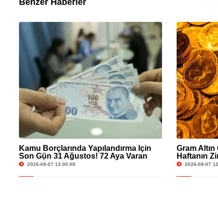
Benzer Haberler
Kamu Borçlarında Yapılandırma İçin
Gram Altın 
Son Gün 31 Ağustos! 72 Aya Varan
Haftanın Z
Taksit İmkânı
2026-08-07 13:00:08
2026-08-07 12