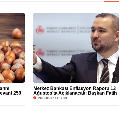
arını
Merkez Bankası Enflasyon Raporu 13
Levant 250
Ağustos'ta Açıklanacak: Başkan Fatih
Karahan Sunum Yapacak
2026-08-07 11:12:50