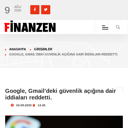
9
AĞU
2026
ANASAYFA
GIRIŞIMLER
GOOGLE, GMAIL'DEKI GÜVENLIK AÇIĞINA DAIR IDDIALARI REDDETTI.
Google, Gmail'deki güvenlik açığına dair
iddiaları reddetti.
02-09-2025
13:45