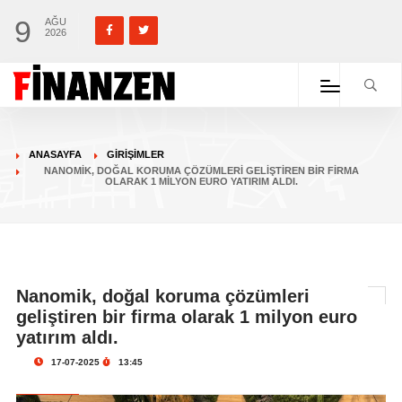
9
AĞU
2026
ANASAYFA
GIRIŞIMLER
NANOMIK, DOĞAL KORUMA ÇÖZÜMLERI GELIŞTIREN BIR FIRMA
OLARAK 1 MILYON EURO YATIRIM ALDI.
Nanomik, doğal koruma çözümleri
geliştiren bir firma olarak 1 milyon euro
yatırım aldı.
17-07-2025
13:45