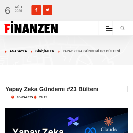
6
AĞU
2026
ANASAYFA
GIRIŞIMLER
YAPAY ZEKA GÜNDEMI #23 BÜLTENI
Yapay Zeka Gündemi #23 Bülteni
05-09-2025
20:15